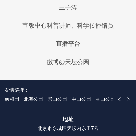
王子涛
宣教中心科普讲师、科学传播馆员
直播平台
微博@天坛公园
友情链接：
颐和园
北海公园
景山公园
中山公园
香山公园
国家植
地址
北京市东城区天坛内东里7号