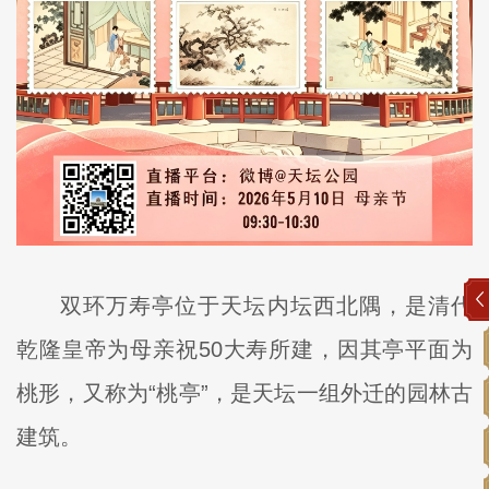
双环万寿亭位于天坛内坛西北隅，是清代
乾隆皇帝为母亲祝50大寿所建，因其亭平面为
桃形，又称为“桃亭”，是天坛一组外迁的园林古
建筑。