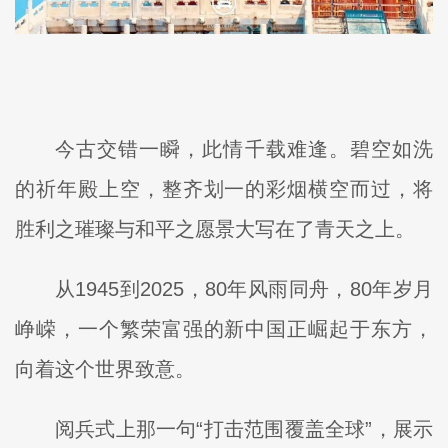
今古交错一瞬，此情千载难逢。碧空如洗
的祈年殿上空，整齐划一的彩烟横空而过，将
胜利之璀璨与和平之愿景大写在了青天之上。
从1945到2025，80年风雨同舟，80年岁月
峥嵘，一个繁荣富强的新中国正崛起于东方，
向着这个世界致意。
阅兵式上那一句“打击范围覆盖全球”，展示